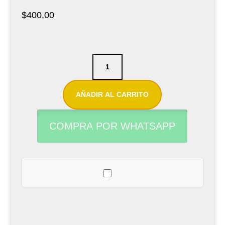
$
400,00
Trompeta
Sib
Yamaha
AÑADIR AL CARRITO
YTR-
135
COMPRA POR WHATSAPP
Japan
niquel
caps
dorados
usada
cantidad