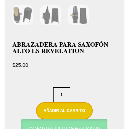
ABRAZADERA PARA SAXOFÓN
ALTO LS REVELATION
$
25,00
Abrazadera
para
saxofón
AÑADIR AL CARRITO
alto
Ls
COMPRA POR WHATSAPP