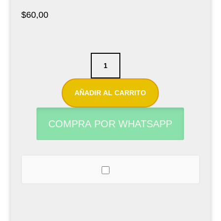
$
60,00
Set
de
zapatillas
AÑADIR AL CARRITO
para
clarinete
COMPRA POR WHATSAPP
Yamaha
Mypads
by
L.Pisoni
cantidad