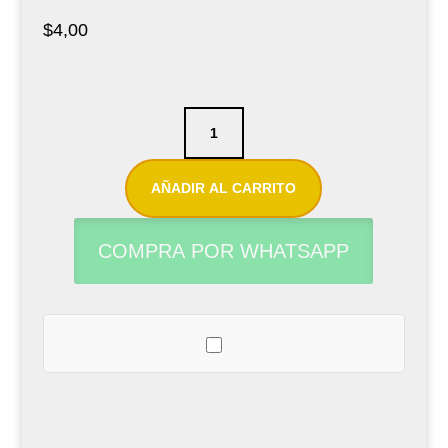
$
4,00
Protector
para
boquilla
AÑADIR AL CARRITO
de
saxofón
COMPRA POR WHATSAPP
/
clarinete
Vandoren
VMC6+
0,35mm
cantidad