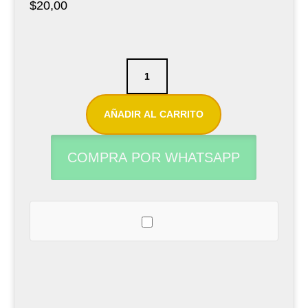
$
20,00
Kit
de
limpieza
AÑADIR AL CARRITO
para
tudel
COMPRA POR WHATSAPP
de
saxofón
Thomann
cantidad