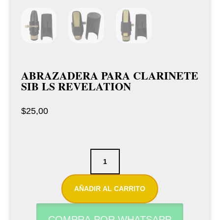
ABRAZADERA PARA CLARINETE
SIB LS REVELATION
$
25,00
Abrazadera
para
clarinete
AÑADIR AL CARRITO
Sib
Ls
COMPRA POR WHATSAPP