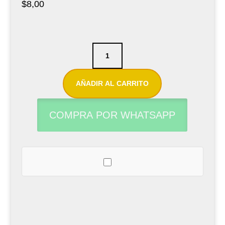
$
8,00
Caña
para
saxofón
AÑADIR AL CARRITO
tenor
Vandoren
COMPRA POR WHATSAPP
Tradicional
N°2.5
cantidad