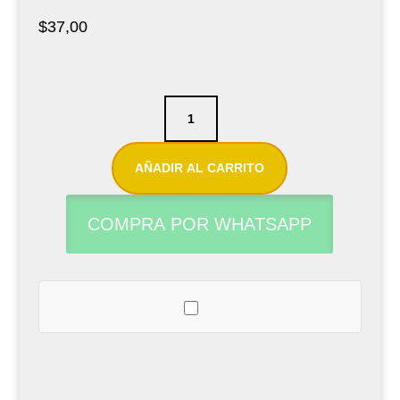
$
37,00
Caja
de
5
AÑADIR AL CARRITO
cañas
para
COMPRA POR WHATSAPP
saxofón
tenor
Select
Jazz
Unfiled
N°2S
cantidad