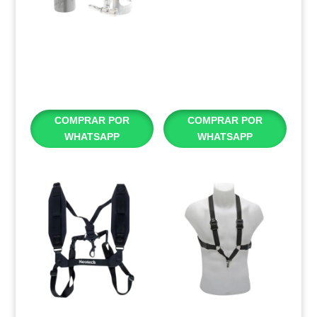
BOQUILLA PARA
BOQUILLA PARA
SAXOFÓN ALTO
SAXOFÓN ALTO
JODY JAZZ SUPER
BARKLEY POP
JET N°7
KUSTOM N°7
$
400,00
$
200,00
COMPRAR POR
COMPRAR POR
WHATSAPP
WHATSAPP
ARNÉS PARA
ARNES PARA