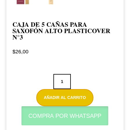
CAJA DE 5 CAÑAS PARA
SAXOFÓN ALTO PLASTICOVER
N°3
$
26,00
Caja
de
5
AÑADIR AL CARRITO
cañas
para
COMPRA POR WHATSAPP
saxofón
alto