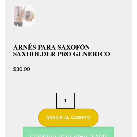
ARNÉS PARA SAXOFÓN
SAXHOLDER PRO GENERICO
$
30,00
Arnés
para
saxofón
AÑADIR AL CARRITO
saxholder
Pro
COMPRA POR WHATSAPP