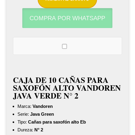
cañas
para
COMPRA POR WHATSAPP
saxofón
alto
Vandoren
Java
verde
N°2
cantidad
CAJA DE 10 CAÑAS PARA
SAXOFÓN ALTO VANDOREN
JAVA VERDE N° 2
Marca:
Vandoren
Serie:
Java Green
Tipo:
Cañas para saxofón alto Eb
Dureza:
N° 2