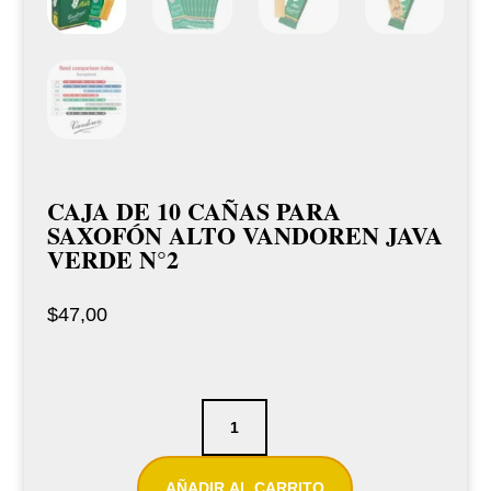
CAJA DE 10 CAÑAS PARA
SAXOFÓN ALTO VANDOREN JAVA
VERDE N°2
$
47,00
Caja
de
10
AÑADIR AL CARRITO