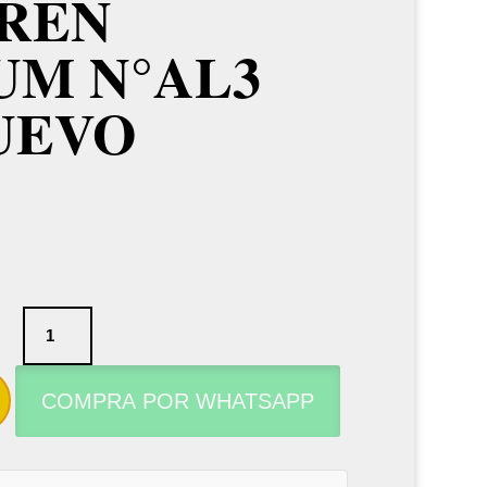
REN
UM N°AL3
UEVO
Boquilla
para
saxofón
COMPRA POR WHATSAPP
alto
Vandoren
Optimum