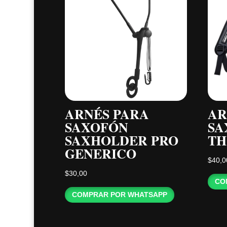
ARNÉS PARA
AR
SAXOFÓN
SA
SAXHOLDER PRO
TH
GENERICO
$
40,0
$
30,00
CO
COMPRAR POR WHATSAPP