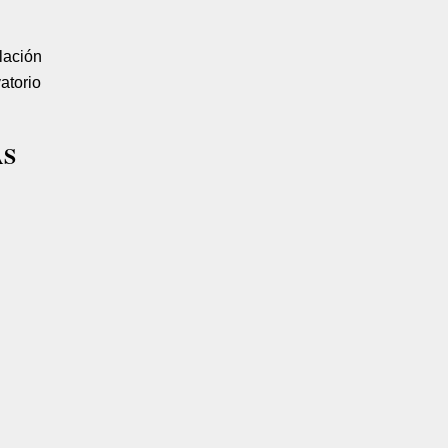
lación
atorio
AS