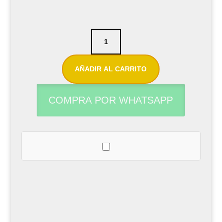
Tornillo
para
saxofón
AÑADIR AL CARRITO
-
D
COMPRA POR WHATSAPP
2,8mm
L
10,8mm
cantidad