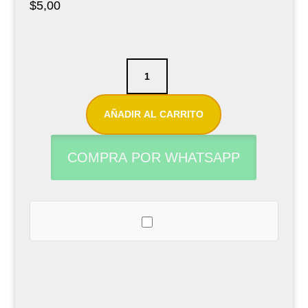
$
5,00
Tapa
boquilla
para
AÑADIR AL CARRITO
saxofón
soprano
COMPRA POR WHATSAPP
standard
cantidad