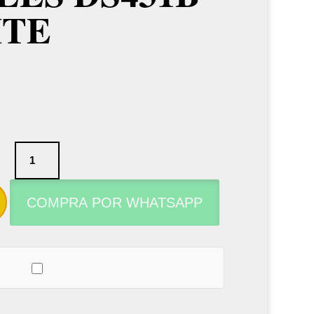
ITE
Soporte
para
saxofón
COMPRA POR WHATSAPP
alto
Hercules
DS431B
Travlite
cantidad