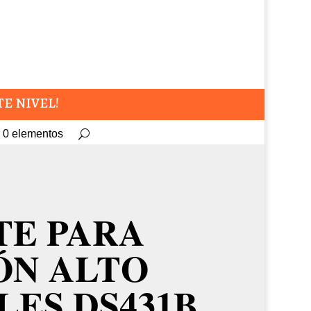
TE NIVEL!
0 elementos
TE PARA
ÓN ALTO
ES DS431B