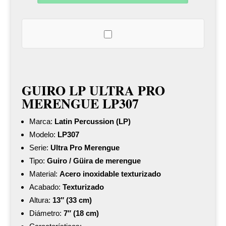
merengue
LP307
cantidad
GUIRO LP ULTRA PRO
MERENGUE LP307
Marca:
Latin Percussion (LP)
Modelo:
LP307
Serie:
Ultra Pro Merengue
Tipo:
Guiro / Güira de merengue
Material:
Acero inoxidable texturizado
Acabado:
Texturizado
Altura:
13″ (33 cm)
Diámetro:
7″ (18 cm)