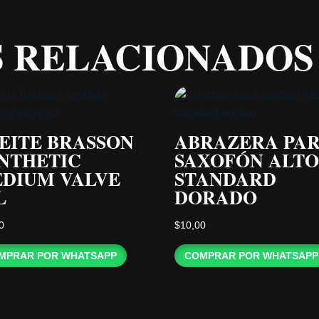
 RELACIONADOS
EITE BRASSON
ABRAZERA PA
NTHETIC
SAXOFÓN ALTO
DIUM VALVE
STANDARD
L
DORADO
0
$
10,00
MPRAR POR WHATSAPP
COMPRAR POR WHATSAPP