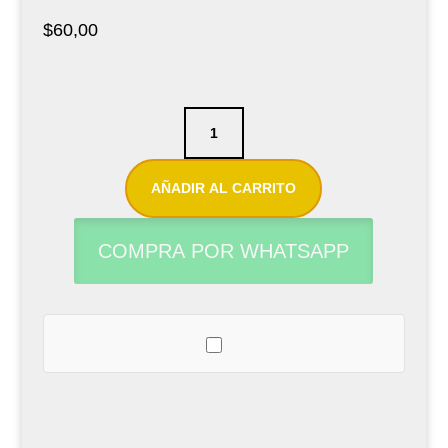
$
60,00
Caña
sintética
para
AÑADIR AL CARRITO
saxofón
tenor
COMPRA POR WHATSAPP
Légère
French
Cut
N°2.25
cantidad