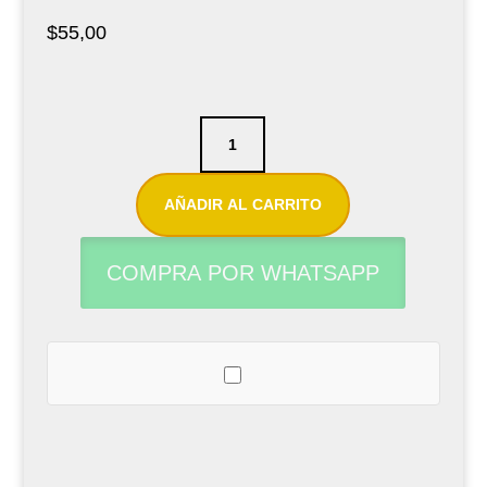
$
55,00
Caña
sintética
para
AÑADIR AL CARRITO
saxofón
alto
COMPRA POR WHATSAPP
Légère
French
Cut
N°3
cantidad