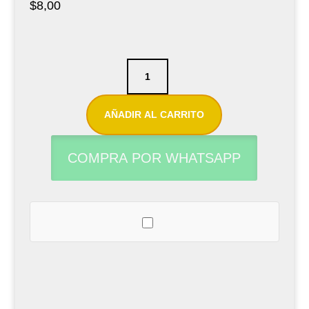
$
8,00
Caña
para
saxofón
AÑADIR AL CARRITO
tenor
Select
COMPRA POR WHATSAPP
Jazz
Unfiled
N°2M
cantidad