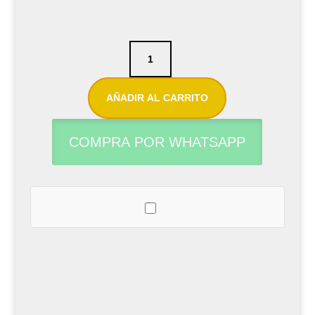
Caña
para
clarinete
AÑADIR AL CARRITO
Sib
Juno
COMPRA POR WHATSAPP
N°2
cantidad