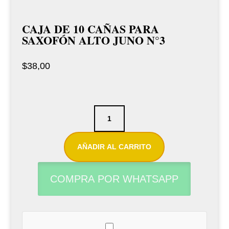
CAJA DE 10 CAÑAS PARA
SAXOFÓN ALTO JUNO N°3
$
38,00
Caja
de
10
AÑADIR AL CARRITO
cañas
para
COMPRA POR WHATSAPP
saxofón
alto
Juno
N°3