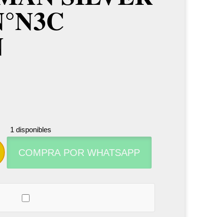
N°N3C
N
1 disponibles
Boquilla
COMPRA POR WHATSAPP
para
trompeta
Engelman
silver
gold