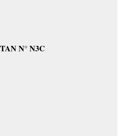
N°N3C
Tritan
cantidad
TAN N° N3C