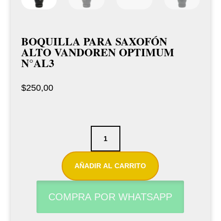
BOQUILLA PARA SAXOFÓN
ALTO VANDOREN OPTIMUM
N°AL3
$
250,00
Boquilla
para
saxofón
AÑADIR AL CARRITO
alto
Vandoren
COMPRA POR WHATSAPP
Optimum
N°AL3