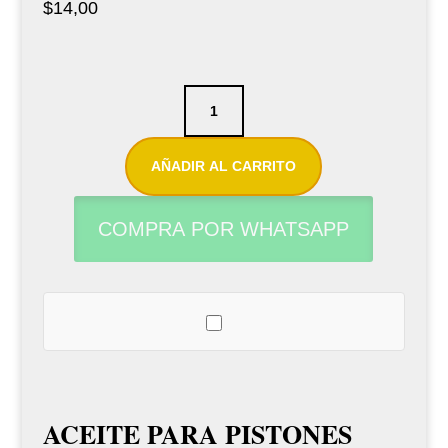
$
14,00
Aceite
Hetman
Nº3
AÑADIR AL CARRITO
classic
valve
COMPRA POR WHATSAPP
oil
cantidad
ACEITE PARA PISTONES